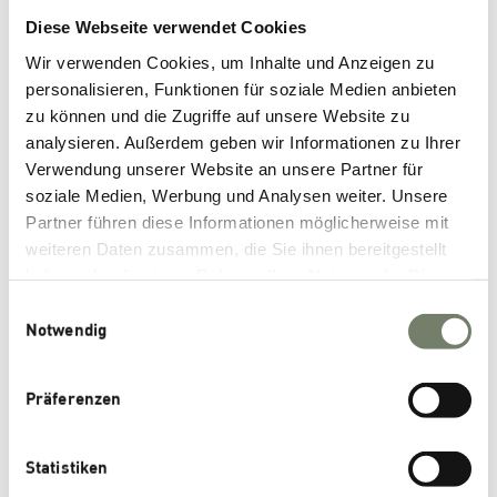
LIPOID S PC-3
Phosphatidylcholin, hydrier
Diese Webseite verwendet Cookies
Non-GMO Soja
Wir verwenden Cookies, um Inhalte und Anzeigen zu
personalisieren, Funktionen für soziale Medien anbieten
LIPOID P 75
Phospholipide mit ≥ 70 % P
zu können und die Zugriffe auf unsere Website zu
analysieren. Außerdem geben wir Informationen zu Ihrer
LIPOID P 100
Phosphatidylcholin, Gehalt
Verwendung unserer Website an unsere Partner für
soziale Medien, Werbung und Analysen weiter. Unsere
LIPOID Liposome Basic
Vorformulierte Liposomen m
Partner führen diese Informationen möglicherweise mit
weiteren Daten zusammen, die Sie ihnen bereitgestellt
LIPOID Liposome 0041
Wässrige Liposomendispers
haben oder die sie im Rahmen Ihrer Nutzung der Dienste
Sonnenblume (Non-GMO)
gesammelt haben.
Einwilligungsauswahl
Notwendig
LIPOID H 100
Phosphatidylcholin, Gehalt
Synthetisch
Präferenzen
LIPOID PC 14:0/14:0 (DMPC)
1,2-Dimyristoyl-
sn
-Glycero
Statistiken
LIPOID PG 14:0/14:0 (DMPG-Na)
1,2-Dimyristoyl-
sn
-glycero