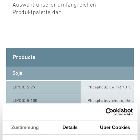
Auswahl unserer umfangreichen
Produktpalette dar.
Products
Soja
LIPOID S 75
Phospholipide mit 70 % Pho
LIPOID S 100
Phosphatidylcholin, Gehalt
®
PHOSPHOLIPON
80 H
Phospholipide, hydriert, mi
Zustimmung
Details
Über Cookies
®
PHOSPHOLIPON
90 H
Phospholipide, hydriert, Ge