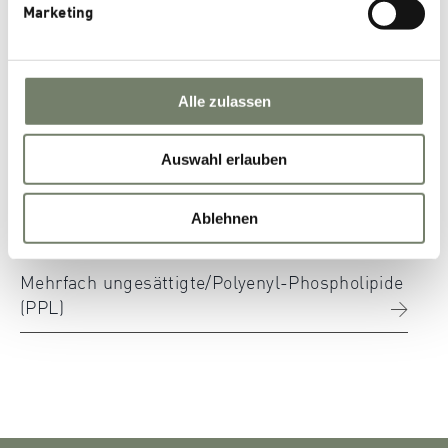
Marketing
Phospholipid-Systeme
®
PHOSAL
Alle zulassen
®
PhytoSolve
Auswahl erlauben
LIPOID Liposome
Ablehnen
Lamellare Systeme
Mehrfach ungesättigte/Polyenyl-Phospholipide
(PPL)