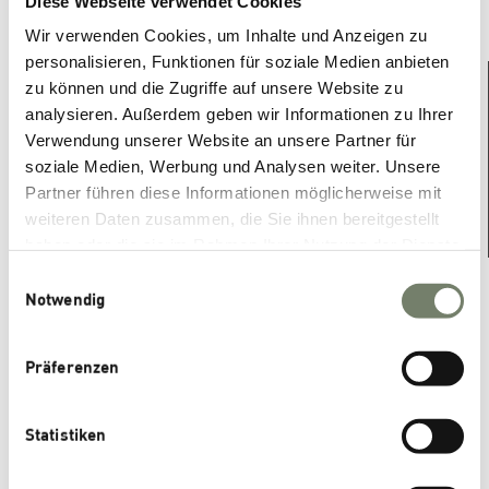
Diese Webseite verwendet Cookies
Wir verwenden Cookies, um Inhalte und Anzeigen zu
personalisieren, Funktionen für soziale Medien anbieten
zu können und die Zugriffe auf unsere Website zu
analysieren. Außerdem geben wir Informationen zu Ihrer
Verwendung unserer Website an unsere Partner für
soziale Medien, Werbung und Analysen weiter. Unsere
Partner führen diese Informationen möglicherweise mit
weiteren Daten zusammen, die Sie ihnen bereitgestellt
haben oder die sie im Rahmen Ihrer Nutzung der Dienste
gesammelt haben.
Einwilligungsauswahl
For further information, datasheets and other
Notwendig
downloads, please contact our sales department.
Präferenzen
CONTACT US
Statistiken