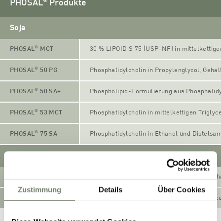
®
PHOSAL
Produkte
Soja
®
PHOSAL
MCT
30 % LIPOID S 75 (USP-NF) in mittelkettige
®
PHOSAL
50 PG
Phosphatidylcholin in Propylenglycol, Geha
®
PHOSAL
50 SA+
Phospholipid-Formulierung aus Phosphatidy
®
PHOSAL
53 MCT
Phosphatidylcholin in mittelkettigen Trigly
®
PHOSAL
75 SA
Phosphatidylcholin in Ethanol und Distelsa
Sonnenblume (Non-GMO)
®
PHOSAL
H 50
Phosphatidylcholin in Sonnenblumenöl, Geh
Zustimmung
Details
Über Cookies
®
PHOSAL
Curcumin
Phosphatidylcholin in mittelkettigen Trigly