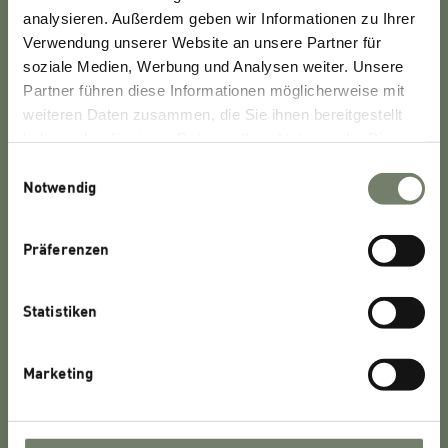
analysieren. Außerdem geben wir Informationen zu Ihrer
Kontaktieren Sie uns
Verwendung unserer Website an unsere Partner für
soziale Medien, Werbung und Analysen weiter. Unsere
Partner führen diese Informationen möglicherweise mit
Haben Sie Fragen oder Kommentare zu unserer
weiteren Daten zusammen, die Sie ihnen bereitgestellt
Website, unseren Produkten oder unseren
haben oder die sie im Rahmen Ihrer Nutzung der Dienste
Dienstleistungen?
gesammelt haben.
Einwilligungsauswahl
Notwendig
KONTAKTIEREN SIE UNS
Präferenzen
Lipoid GmbH
Statistiken
Frigenstraße 4
67065 Ludwigshafen
Marketing
Tel.: +49 621 – 53819-0
Fax: +49 621 – 55 35 59