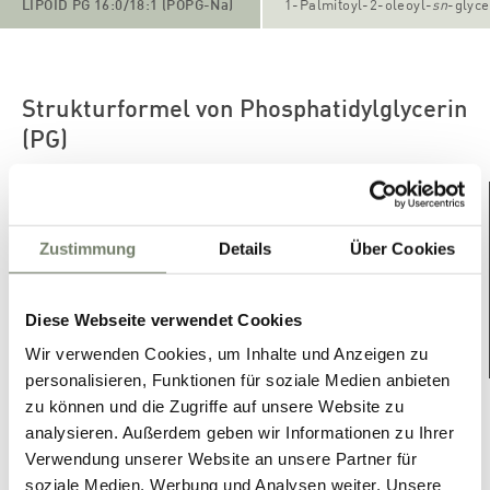
LIPOID PG 16:0/18:1 (POPG-Na)
1-Palmitoyl-2-oleoyl-
sn
-glyc
Strukturformel von Phosphatidylglycerin
(PG)
Zustimmung
Details
Über Cookies
Diese Webseite verwendet Cookies
Wir verwenden Cookies, um Inhalte und Anzeigen zu
personalisieren, Funktionen für soziale Medien anbieten
zu können und die Zugriffe auf unsere Website zu
For further information, datasheets and other
analysieren. Außerdem geben wir Informationen zu Ihrer
downloads, please contact our sales department.
Verwendung unserer Website an unsere Partner für
soziale Medien, Werbung und Analysen weiter. Unsere