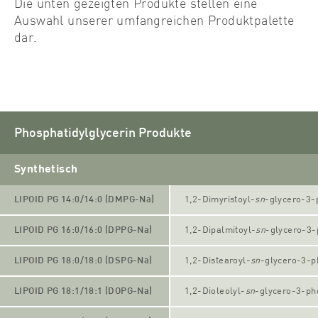
Die unten gezeigten Produkte stellen eine
Auswahl unserer umfangreichen Produktpalette
dar.
Phosphatidylglycerin Produkte
Synthetisch
LIPOID PG 14:0/14:0 (DMPG-Na)
1,2-Dimyristoyl-
sn
-glycero-3-
LIPOID PG 16:0/16:0 (DPPG-Na)
1,2-Dipalmitoyl-
sn
-glycero-3
LIPOID PG 18:0/18:0 (DSPG-Na)
1,2-Distearoyl-
sn
-glycero-3-
LIPOID PG 18:1/18:1 (DOPG-Na)
1,2-Dioleolyl-
sn
-glycero-3-ph