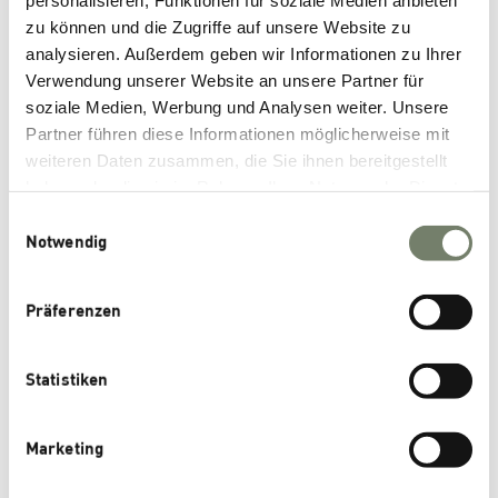
September 2024
zu können und die Zugriffe auf unsere Website zu
June 2024
analysieren. Außerdem geben wir Informationen zu Ihrer
January 2024
Verwendung unserer Website an unsere Partner für
soziale Medien, Werbung und Analysen weiter. Unsere
November 2023
Partner führen diese Informationen möglicherweise mit
October 2023
weiteren Daten zusammen, die Sie ihnen bereitgestellt
July 2023
haben oder die sie im Rahmen Ihrer Nutzung der Dienste
gesammelt haben.
June 2023
Einwilligungsauswahl
Notwendig
November 2022
October 2022
Präferenzen
September 2022
June 2022
Statistiken
May 2022
March 2022
Marketing
January 2022