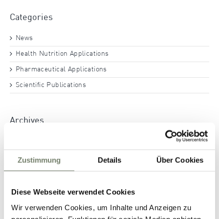
Categories
News
Health Nutrition Applications
Pharmaceutical Applications
Scientific Publications
Archives
November 2025
August 2025
Zustimmung
Details
Über Cookies
March 2025
November 2024
Diese Webseite verwendet Cookies
October 2024
Wir verwenden Cookies, um Inhalte und Anzeigen zu
personalisieren, Funktionen für soziale Medien anbieten