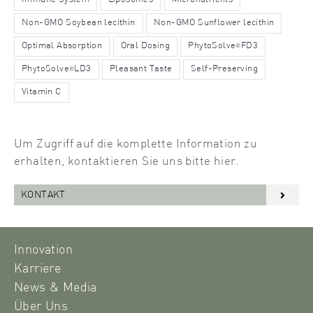
Non-GMO Soybean lecithin
Non-GMO Sunflower lecithin
Optimal Absorption
Oral Dosing
PhytoSolve
FD3
®
PhytoSolve
LD3
Pleasant Taste
Self-Preserving
®
Vitamin C
Um Zugriff auf die komplette Information zu
erhalten, kontaktieren Sie uns bitte hier.
KONTAKT
Innovation
Karriere
News & Media
Über Uns