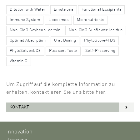
Dilution with Water
Emulsions
Functional Excipients
Immune System
Liposomes
Micronutrients
Non-GMO Soybean lecithin
Non-GMO Sunflower lecithin
Optimal Absorption
Oral Dosing
PhytoSolve
FD3
®
PhytoSolve
LD3
Pleasant Taste
Self-Preserving
®
Vitamin C
Um Zugriff auf die komplette Information zu
erhalten, kontaktieren Sie uns bitte hier.
KONTAKT
Innovation