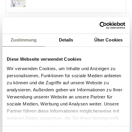
Categories
Zustimmung
Details
Über Cookies
News
Health Nutrition Applications
Diese Webseite verwendet Cookies
Pharmaceutical Applications
Wir verwenden Cookies, um Inhalte und Anzeigen zu
Scientific Publications
personalisieren, Funktionen für soziale Medien anbieten
zu können und die Zugriffe auf unsere Website zu
analysieren. Außerdem geben wir Informationen zu Ihrer
Archives
Verwendung unserer Website an unsere Partner für
soziale Medien, Werbung und Analysen weiter. Unsere
November 2025
Partner führen diese Informationen möglicherweise mit
August 2025
weiteren Daten zusammen, die Sie ihnen bereitgestellt
March 2025
haben oder die sie im Rahmen Ihrer Nutzung der Dienste
gesammelt haben.