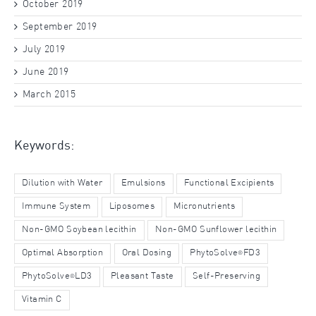
October 2019
September 2019
July 2019
June 2019
March 2015
Keywords:
Dilution with Water
Emulsions
Functional Excipients
Immune System
Liposomes
Micronutrients
Non-GMO Soybean lecithin
Non-GMO Sunflower lecithin
Optimal Absorption
Oral Dosing
PhytoSolve
FD3
®
PhytoSolve
LD3
Pleasant Taste
Self-Preserving
®
Vitamin C