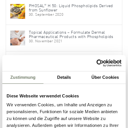
®
PHOSAL
H 50: Liquid Phospholipids Derived
from Sunflower
30. September 2020
Topical Applications – Formulate Dermal
Pharmaceutical Products with Phospholipids
30. November 2021
Phospholipids for Advanced OTC Formulations
7. November 2023
Zustimmung
Details
Über Cookies
Categories
Diese Webseite verwendet Cookies
Wir verwenden Cookies, um Inhalte und Anzeigen zu
News
personalisieren, Funktionen für soziale Medien anbieten
Health Nutrition Applications
zu können und die Zugriffe auf unsere Website zu
Pharmaceutical Applications
analysieren. Außerdem geben wir Informationen zu Ihrer