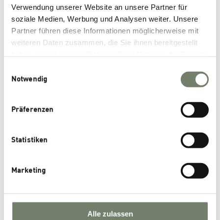
Verwendung unserer Website an unsere Partner für
Scientific Publications
soziale Medien, Werbung und Analysen weiter. Unsere
Partner führen diese Informationen möglicherweise mit
weiteren Daten zusammen, die Sie ihnen bereitgestellt
Archives
haben oder die sie im Rahmen Ihrer Nutzung der Dienste
gesammelt haben.
November 2025
Einwilligungsauswahl
Notwendig
August 2025
March 2025
Präferenzen
November 2024
October 2024
Statistiken
September 2024
June 2024
Marketing
January 2024
November 2023
October 2023
Alle zulassen