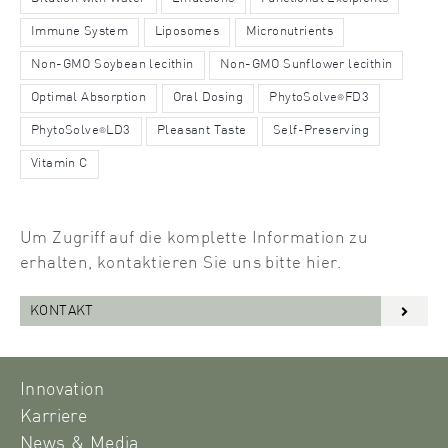
Immune System
Liposomes
Micronutrients
Non-GMO Soybean lecithin
Non-GMO Sunflower lecithin
Optimal Absorption
Oral Dosing
PhytoSolve
FD3
®
PhytoSolve
LD3
Pleasant Taste
Self-Preserving
®
Vitamin C
Um Zugriff auf die komplette Information zu
erhalten, kontaktieren Sie uns bitte hier.
KONTAKT
Innovation
Karriere
News & Media