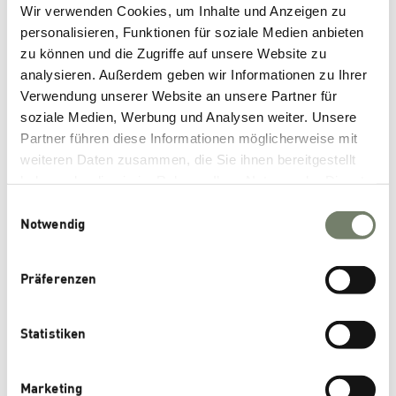
October 2024
Wir verwenden Cookies, um Inhalte und Anzeigen zu
September 2024
personalisieren, Funktionen für soziale Medien anbieten
zu können und die Zugriffe auf unsere Website zu
June 2024
analysieren. Außerdem geben wir Informationen zu Ihrer
January 2024
Verwendung unserer Website an unsere Partner für
November 2023
soziale Medien, Werbung und Analysen weiter. Unsere
Partner führen diese Informationen möglicherweise mit
October 2023
weiteren Daten zusammen, die Sie ihnen bereitgestellt
July 2023
haben oder die sie im Rahmen Ihrer Nutzung der Dienste
June 2023
gesammelt haben.
Einwilligungsauswahl
Notwendig
November 2022
October 2022
Präferenzen
September 2022
June 2022
Statistiken
May 2022
March 2022
Marketing