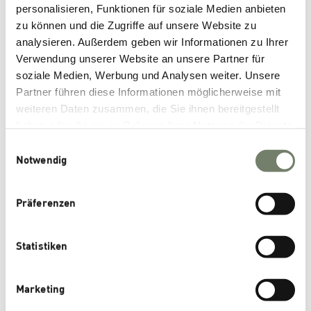
personalisieren, Funktionen für soziale Medien anbieten
September 2024
zu können und die Zugriffe auf unsere Website zu
June 2024
analysieren. Außerdem geben wir Informationen zu Ihrer
Verwendung unserer Website an unsere Partner für
January 2024
soziale Medien, Werbung und Analysen weiter. Unsere
November 2023
Partner führen diese Informationen möglicherweise mit
October 2023
weiteren Daten zusammen, die Sie ihnen bereitgestellt
haben oder die sie im Rahmen Ihrer Nutzung der Dienste
July 2023
gesammelt haben.
Einwilligungsauswahl
June 2023
Notwendig
November 2022
October 2022
Präferenzen
September 2022
June 2022
Statistiken
May 2022
March 2022
Marketing
January 2022