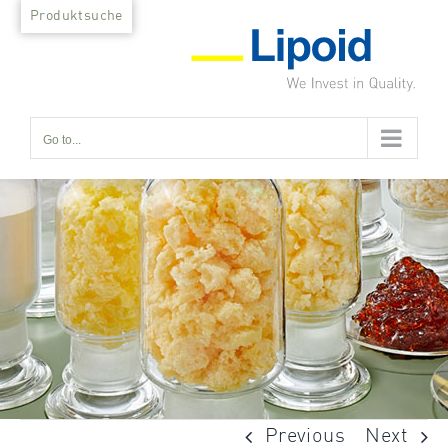
Skip
Produktsuche
to
content
Go to...
Previous
Next