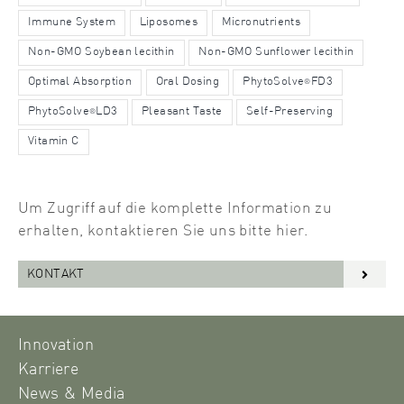
Immune System
Liposomes
Micronutrients
Non-GMO Soybean lecithin
Non-GMO Sunflower lecithin
Optimal Absorption
Oral Dosing
PhytoSolve
FD3
®
PhytoSolve
LD3
Pleasant Taste
Self-Preserving
®
Vitamin C
Um Zugriff auf die komplette Information zu
erhalten, kontaktieren Sie uns bitte hier.
KONTAKT
Innovation
Karriere
News & Media